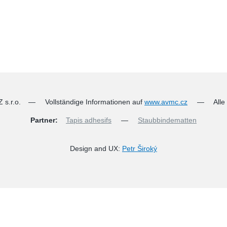
 s.r.o.
—
Vollständige Informationen auf
www.avmc.cz
—
Alle
Partner:
Tapis adhesifs
—
Staubbindematten
Design and UX:
Petr Široký