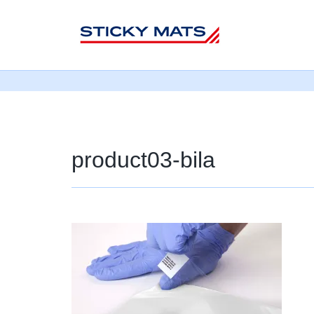
Sticky mats
product03-bila