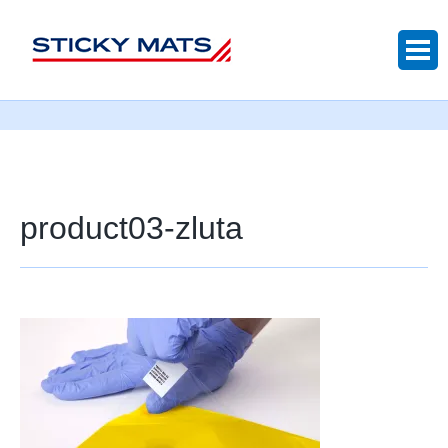
Sticky mats
product03-zluta